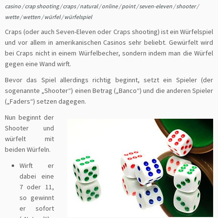
casino
/
crap shooting
/
craps
/
natural
/
online
/
point
/
seven-eleven
/
shooter
/
wette
/
wetten
/
würfel
/
würfelspiel
Craps (oder auch Seven-Eleven oder Craps shooting) ist ein Würfelspiel
und vor allem in amerikanischen Casinos sehr beliebt. Gewürfelt wird
bei Craps nicht in einem Würfelbecher, sondern indem man die Würfel
gegen eine Wand wirft.
Bevor das Spiel allerdings richtig beginnt, setzt ein Spieler (der
sogenannte „Shooter“) einen Betrag („Banco“) und die anderen Spieler
(„Faders“) setzen dagegen.
Nun beginnt der
Shooter und
würfelt mit
beiden Würfeln.
Wirft er
dabei eine
7 oder 11,
so gewinnt
er sofort