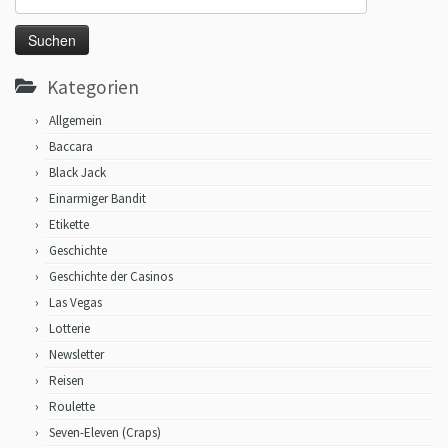
nach:
Kategorien
Allgemein
Baccara
Black Jack
Einarmiger Bandit
Etikette
Geschichte
Geschichte der Casinos
Las Vegas
Lotterie
Newsletter
Reisen
Roulette
Seven-Eleven (Craps)