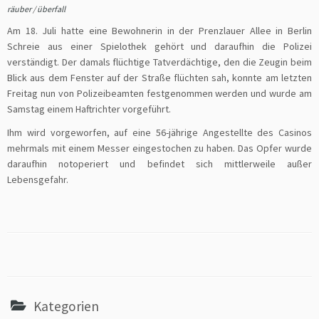
räuber
/
überfall
Am 18. Juli hatte eine Bewohnerin in der Prenzlauer Allee in Berlin
Schreie aus einer Spielothek gehört und daraufhin die Polizei
verständigt. Der damals flüchtige Tatverdächtige, den die Zeugin beim
Blick aus dem Fenster auf der Straße flüchten sah, konnte am letzten
Freitag nun von Polizeibeamten festgenommen werden und wurde am
Samstag einem Haftrichter vorgeführt.
Ihm wird vorgeworfen, auf eine 56-jährige Angestellte des Casinos
mehrmals mit einem Messer eingestochen zu haben. Das Opfer wurde
daraufhin notoperiert und befindet sich mittlerweile außer
Lebensgefahr.
Kategorien