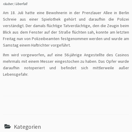
räuber
/
überfall
Am 18. Juli hatte eine Bewohnerin in der Prenzlauer Allee in Berlin
Schreie aus einer Spielothek gehört und daraufhin die Polizei
verständigt. Der damals flüchtige Tatverdächtige, den die Zeugin beim
Blick aus dem Fenster auf der Straße flüchten sah, konnte am letzten
Freitag nun von Polizeibeamten festgenommen werden und wurde am
Samstag einem Haftrichter vorgeführt.
Ihm wird vorgeworfen, auf eine 56-jährige Angestellte des Casinos
mehrmals mit einem Messer eingestochen zu haben. Das Opfer wurde
daraufhin notoperiert und befindet sich mittlerweile außer
Lebensgefahr.
Kategorien