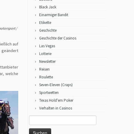
Black Jack
Einarmiger Bandit
Etikette
otorsport
/
Geschichte
Geschichte der Casinos
ießlich auf
Las Vegas
d geändert
Lotterie
Newsletter
ttanbieter
Reisen
ar, welche
Roulette
Seven-Eleven (Craps)
Sportwetten
Texas Hold'em Poker
Verhalten in Casinos
Suchen
nach: