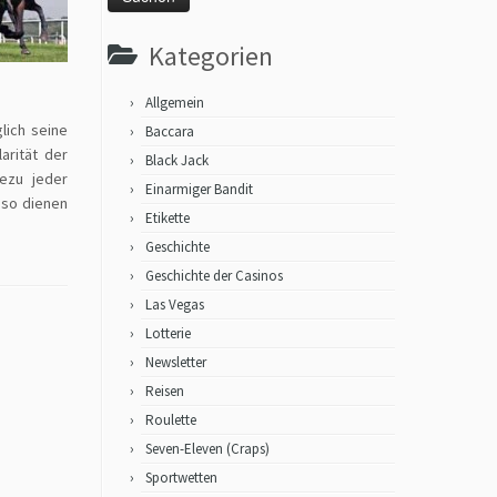
Kategorien
Allgemein
lich seine
Baccara
rität der
Black Jack
ezu jeder
Einarmiger Bandit
 so dienen
Etikette
Geschichte
Geschichte der Casinos
Las Vegas
Lotterie
Newsletter
Reisen
Roulette
Seven-Eleven (Craps)
Sportwetten