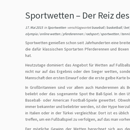
Sportwetten – Der Reiz des
17. Mai 2015
in
Sportwetten
verschlagwortet
baseball
/
basketball
/
bet
olympia
/
online wetten
/
pferderennen
/
radsport
/
sportwetten
/
tenni
Sportwetten genießen schon seit Jahrhunderten eine breite P
die dafür klassischen Sportarten Pferderennen und Boxen
hat.
Heutzutage dominiert das Angebot für Wetten auf Fußballs
nicht nur auf das Ergebnis oder den Sieger wetten, sonde
Mannschaft den ersten Einwurf oder die erste gelbe Karte 
In Großbritannien sind vor allem auch Hunderennen als B
beliebt oder das sogenannte Spot the Ball-Spiel. In den 
Baseball- oder American Football-Spiele gewettet. Obwoh
immer bekannter und beliebter werden, ist der Hype hierzu
in Italien oder in der Türkei vergleichbar. Dort ist es üblic
treffen, um ein Fußballspiel zu verfolgen, auf das man vorhe
Der mögliche Gewinn der Wetten berechnet sich aus de