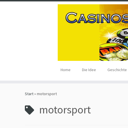
Home
Die Idee
Geschichte
Zum
Inhalt
Start
»
motorsport
springen
motorsport