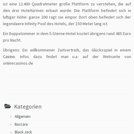
ist eine 12.400 Quadratmeter große Plattform zu verstehen, die auf
den drei Hoteltürmen erbaut wurde. Die Plattform befindet sich in
luftiger Höhe: ganze 200 ragt sie empor. Dort oben befindet sich der
legendaere Infinity Pool des Hotels, der 150 Meter lang ist.
Ein Doppelzimmer in dem 5-Sterne-Hotel kostet übrigens rund 485 Euro
pro Nacht.
Übrigens: Ein willkommener Zeitvertreib, das Glücksspiel in einem
Casino
. Infos dazu findet man u.a. auf der Webseite von
onlinecasinos.de
Kategorien
Allgemein
Baccara
Black Jack