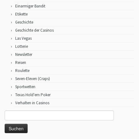
Einarmiger Bandit
Etikette
Geschichte
Geschichte der Casinos
Las Vegas
Lotterie
Newsletter
Reisen
Roulette
Seven-Eleven (Craps)
Sportwetten
Texas Hold'em Poker
Verhalten in Casinos
Suchen
nach: