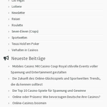
Las Vegas
Lotterie
Newsletter
Reisen
Roulette
Seven-Eleven (Craps)
Sportwetten
Texas Hold'em Poker
Verhalten in Casinos
Neueste Beiträge
Mobiles Casino: Mit Casino Coup Royal stilvolle Events voller
Spannung und Entertainment gestalten
Die Zukunft des Online-Glücksspiels und Sportwetten: Trends,
die du kennen solltest
Die Top 10 Casino-Spiele für Spannung und Gewinne
Online oder Präsenz: Wie bevorzugen Deutsche ihre Casinos?
Online-Casinos boomen