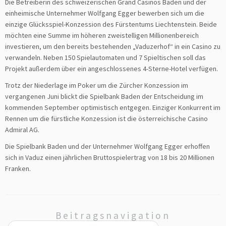
Die Betreiberin des schweizerischen Grand Casinos Baden und der
einheimische Unternehmer Wolfgang Egger bewerben sich um die
einzige Glücksspiel-Konzession des Fürstentums Liechtenstein. Beide
möchten eine Summe im höheren zweistelligen Millionenbereich
investieren, um den bereits bestehenden „Vaduzerhof“ in ein Casino zu
verwandeln. Neben 150 Spielautomaten und 7 Spieltischen soll das
Projekt außerdem über ein angeschlossenes 4-Sterne-Hotel verfügen.
Trotz der Niederlage im Poker um die Zürcher Konzession im
vergangenen Juni blickt die Spielbank Baden der Entscheidung im
kommenden September optimistisch entgegen. Einziger Konkurrent im
Rennen um die fürstliche Konzession ist die österreichische Casino
Admiral AG.
Die Spielbank Baden und der Unternehmer Wolfgang Egger erhoffen
sich in Vaduz einen jährlichen Bruttospielertrag von 18 bis 20 Millionen
Franken.
Beitragsnavigation