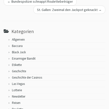
←
Bundespolizei schnappt Roulettebetrüger
St. Gallen: Zweimal den Jackpot geknackt
→
Kategorien
Allgemein
Baccara
Black Jack
Einarmiger Bandit
Etikette
Geschichte
Geschichte der Casinos
Las Vegas
Lotterie
Newsletter
Reisen