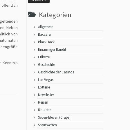
öffentlich
Kategorien
 geltenden
Allgemein
ren. Neben
ütlich von
Baccara
lautomaten
Black Jack
nchengröße
Einarmiger Bandit
Etikette
e Kenntnis
Geschichte
Geschichte der Casinos
Las Vegas
Lotterie
Newsletter
Reisen
Roulette
Seven-Eleven (Craps)
Sportwetten