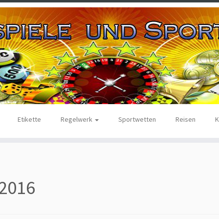
Etikette
Regelwerk
Sportwetten
Reisen
K
 2016