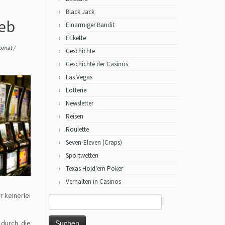
Black Jack
Web
Einarmiger Bandit
Etikette
tomat
/
Geschichte
Geschichte der Casinos
Las Vegas
Lotterie
Newsletter
Reisen
Roulette
Seven-Eleven (Craps)
Sportwetten
Texas Hold'em Poker
Verhalten in Casinos
r keinerlei
Suchen
nach:
 durch die