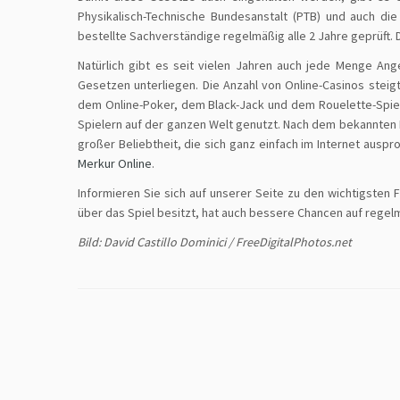
Physikalisch-Technische Bundesanstalt (PTB) und auch di
bestellte Sachverständige regelmäßig alle 2 Jahre geprüft. D
Natürlich gibt es seit vielen Jahren auch jede Menge Ang
Gesetzen unterliegen. Die Anzahl von Online-Casinos steig
dem Online-Poker, dem Black-Jack und dem Rouelette-Spiel
Spielern auf der ganzen Welt genutzt. Nach dem bekannten 
großer Beliebtheit, die sich ganz einfach im Internet ausp
Merkur Online
.
Informieren Sie sich auf unserer Seite zu den wichtigsten
über das Spiel besitzt, hat auch bessere Chancen auf rege
Bild: David Castillo Dominici / FreeDigitalPhotos.net