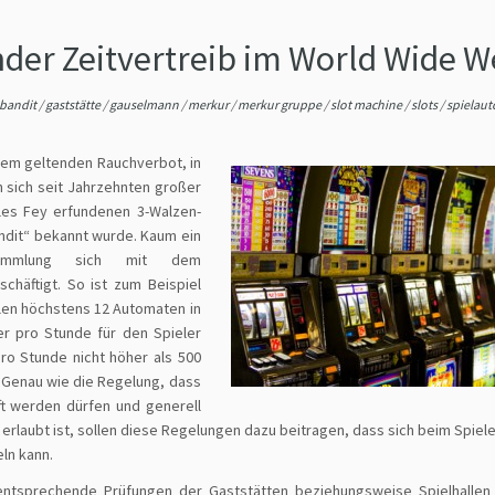
der Zeitvertreib im World Wide 
 bandit
/
gaststätte
/
gauselmann
/
merkur
/
merkur gruppe
/
slot machine
/
slots
/
spielau
t dem geltenden Rauchverbot, in
 sich seit Jahrzehnten großer
rles Fey erfundenen 3-Walzen-
ndit“ bekannt wurde. Kaum ein
sammlung sich mit dem
häftigt. So ist zum Beispiel
llen höchstens 12 Automaten in
er pro Stunde für den Spieler
ro Stunde nicht höher als 500
 Genau wie die Regelung, dass
ft werden dürfen und generell
erlaubt ist, sollen diese Regelungen dazu beitragen, dass sich beim Spiele
ln kann.
entsprechende Prüfungen der Gaststätten beziehungsweise Spielhallen