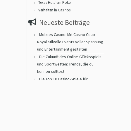
Texas Hold'em Poker
Verhalten in Casinos
Neueste Beiträge
Mobiles Casino: Mit Casino Coup
Royal stilvolle Events voller Spannung
und Entertainment gestalten
Die Zukunft des Online-Glücksspiels
und Sportwetten: Trends, die du
kennen solltest
Die Top 10 Casino-Spiele für
Spannung und Gewinne
Online oder Präsenz: Wie
bevorzugen Deutsche ihre Casinos?
Online-Casinos boomen