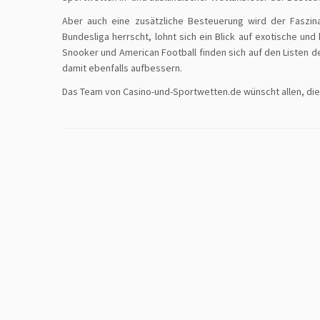
Aber auch eine zusätzliche Besteuerung wird der Faszin
Bundesliga herrscht, lohnt sich ein Blick auf exotische u
Snooker und American Football finden sich auf den Listen d
damit ebenfalls aufbessern.
Das Team von Casino-und-Sportwetten.de wünscht allen, die 