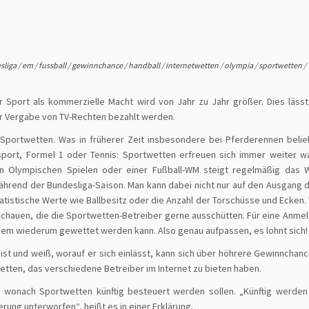
sliga
/
em
/
fussball
/
gewinnchance
/
handball
/
internetwetten
/
olympia
/
sportwetten
/
r Sport als kommerzielle Macht wird von Jahr zu Jahr größer. Dies lässt
 Vergabe von TV-Rechten bezahlt werden.
r Sportwetten. Was in früherer Zeit insbesondere bei Pferderennen belieb
dsport, Formel 1 oder Tennis: Sportwetten erfreuen sich immer weiter 
n Olympischen Spielen oder einer Fußball-WM steigt regelmäßig das W
hrend der Bundesliga-Saison. Man kann dabei nicht nur auf den Ausgang d
tistische Werte wie Ballbesitz oder die Anzahl der Torschüsse und Ecken. 
schauen, die die Sportwetten-Betreiber gerne ausschütten. Für eine Anme
 dem wiederum gewettet werden kann. Also genau aufpassen, es lohnt sich!
 ist und weiß, worauf er sich einlässt, kann sich über höhrere Gewinnchanc
tten, das verschiedene Betreiber im Internet zu bieten haben.
 wonach Sportwetten künftig besteuert werden sollen. „Künftig werden
ung unterworfen“, heißt es in einer Erklärung.