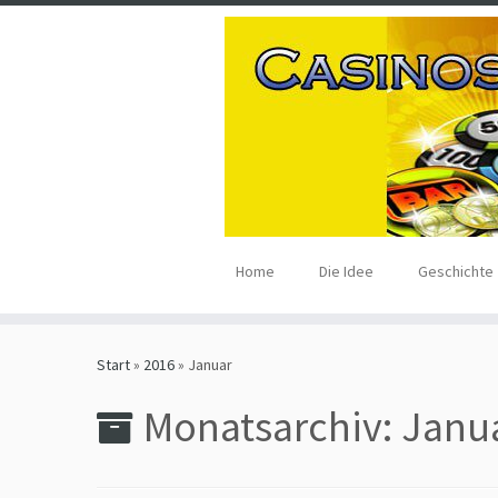
Home
Die Idee
Geschichte
Zum
Inhalt
Start
»
2016
»
Januar
springen
Monatsarchiv:
Janu