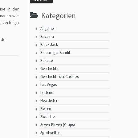
use in der
Kategorien
enauso wie
 verfolgt)
Allgemein
Baccara
ude.
Black Jack
Einarmiger Bandit
Etikette
Geschichte
Geschichte der Casinos
Las Vegas
Lotterie
Newsletter
Reisen
Roulette
Seven-Eleven (Craps)
Sportwetten