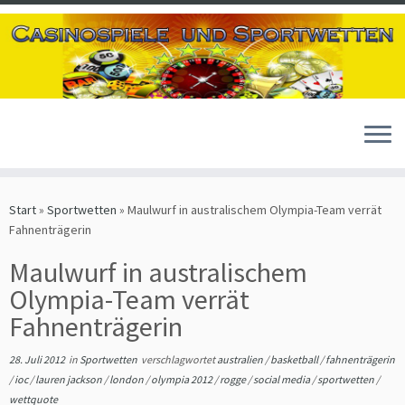
Zum
Inhalt
Start
»
Sportwetten
»
Maulwurf in australischem Olympia-Team verrät
springen
Fahnenträgerin
Maulwurf in australischem
Olympia-Team verrät
Fahnenträgerin
28. Juli 2012
in
Sportwetten
verschlagwortet
australien
/
basketball
/
fahnenträgerin
/
ioc
/
lauren jackson
/
london
/
olympia 2012
/
rogge
/
social media
/
sportwetten
/
wettquote