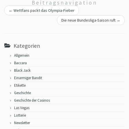
Beitragsnavigation
←
Wettfans packt das Olympia-Fieber
Die neue Bundesliga-Saison ruft
→
Kategorien
Allgemein
Baccara
Black Jack
Einarmiger Bandit
Etikette
Geschichte
Geschichte der Casinos
Las Vegas
Lotterie
Newsletter