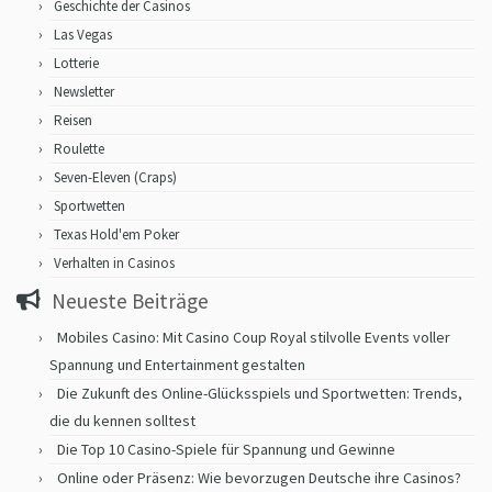
Geschichte der Casinos
Las Vegas
Lotterie
Newsletter
Reisen
Roulette
Seven-Eleven (Craps)
Sportwetten
Texas Hold'em Poker
Verhalten in Casinos
Neueste Beiträge
Mobiles Casino: Mit Casino Coup Royal stilvolle Events voller
Spannung und Entertainment gestalten
Die Zukunft des Online-Glücksspiels und Sportwetten: Trends,
die du kennen solltest
Die Top 10 Casino-Spiele für Spannung und Gewinne
Online oder Präsenz: Wie bevorzugen Deutsche ihre Casinos?