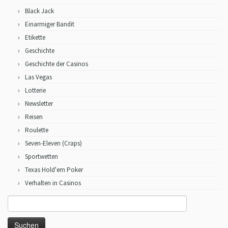
Black Jack
Einarmiger Bandit
Etikette
Geschichte
Geschichte der Casinos
Las Vegas
Lotterie
Newsletter
Reisen
Roulette
Seven-Eleven (Craps)
Sportwetten
Texas Hold'em Poker
Verhalten in Casinos
Suchen
nach: