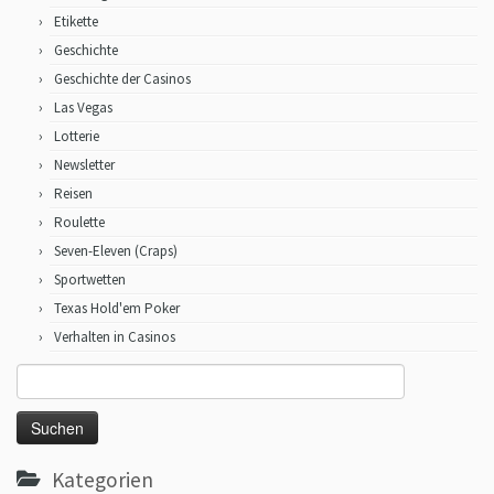
Etikette
Geschichte
Geschichte der Casinos
Las Vegas
Lotterie
Newsletter
Reisen
Roulette
Seven-Eleven (Craps)
Sportwetten
Texas Hold'em Poker
Verhalten in Casinos
Suchen
nach:
Kategorien