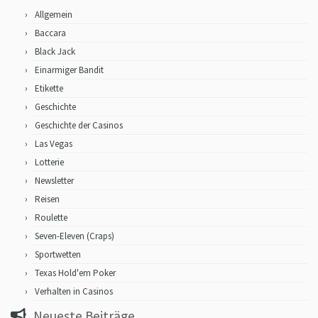
Allgemein
Baccara
Black Jack
Einarmiger Bandit
Etikette
Geschichte
Geschichte der Casinos
Las Vegas
Lotterie
Newsletter
Reisen
Roulette
Seven-Eleven (Craps)
Sportwetten
Texas Hold'em Poker
Verhalten in Casinos
Neueste Beiträge