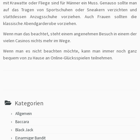
mit Krawatte oder Fliege sind für Männer ein Muss. Genauso sollte man
auf das Tragen von Sportschuhen oder Sneakern verzichten und
stattdessen Anzugsschuhe vorziehen. Auch Frauen sollten die
klassische Abendgarderobe vorziehen.
Wenn man das beachtet, steht einem angenehmen Besuch in einem der
vielen Casinos nichts mehr im Wege.
Wenn man es nicht beachten möchte, kann man immer noch ganz
bequem von zu Hause an Online-Glücksspielen teilnehmen.
Kategorien
Allgemein
Baccara
Black Jack
Einarmiger Bandit