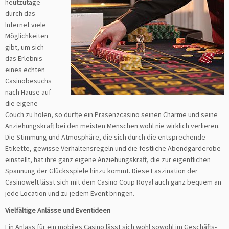
heutzutage
durch das
Internet viele
Möglichkeiten
gibt, um sich
das Erlebnis
eines echten
Casinobesuchs
nach Hause auf
die eigene
Couch zu holen, so dürfte ein Präsenzcasino seinen Charme und seine
Anziehungskraft bei den meisten Menschen wohl nie wirklich verlieren.
Die Stimmung und Atmosphäre, die sich durch die entsprechende
Etikette, gewisse Verhaltensregeln und die festliche Abendgarderobe
einstellt, hat ihre ganz eigene Anziehungskraft, die zur eigentlichen
Spannung der Glücksspiele hinzu kommt. Diese Faszination der
Casinowelt lässt sich mit dem Casino Coup Royal auch ganz bequem an
jede Location und zu jedem Event bringen.
Vielfältige Anlässe und Eventideen
Ein Anlass für ein mobiles Casino lässt sich wohl sowohl im Geschäfts-