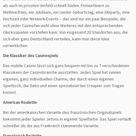
als auch im privaten Umfeld schnell finden. Firmenfeiern zu
Weihnachten, ein Jubiläum, ein runder Geburtstag, eine Abiparty, eine
Hochzeit oder Network-Events – das sind nur ein paar Beispiele, die
sich jeder Casinofan wohl ohne Weiteres mit den entsprechenden
Glücksspielen vorstellen kann. Von insgesamt 20 Standorten aus, die
sich über ganz Deutschland verteilen, kann man diese Idee
verwirklichen.
Die Klassiker des Casinospiels
Das mobile Casino lässt sich ganz bequem mit bis zu 7 verschiedenen
Klassikern der Casinobranche ausstatten. Jedes Spiel hat seinen
eigenen, ganz individuellen Charme, der durch einen eigenen
Spieltisch, die Deko und einen spezialisierten Croupier zum Tragen
kommt.
American Roulette
Bei der amerikanischen Variante des französischen Originalspiels
bekommt jeder Spieler Jetons in eigener Spielfarbe. Das Spiel verläuft
schneller als die aus Frankreich stammende Variante.
Französisch Roulette