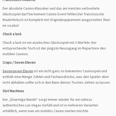
Der absolute Casino-Klassiker und das am meisten verbreitete
Glücksspiel darf bei keinem Casino Event fehlen.Der französische
Roulettetisch ist komplett mit Originalequipement ausgestattet. Rien
ne va plus!
Chuck a luck
Chuck a luck ist ein asiatisches Glücksspiel mit 3 Würfeln. Der
entsprechende Tisch ist der jüngste Neuzugang im Repertoire des
mobilen Casinos.
Craps / Seven Eleven
Sevenseven Eleven
ist ein nicht ganz so bekanntes Casinospiel und
enthält eine Menge Zahlen und Fachausdrücke, was den Spieler aber
nicht abhalten sollte sich in den Bann dieses Tisches ziehen zu lassen.
Slot Machines
Der „Einarmige Bandit“ sorgt immer wieder für ein nahezu
authentisches Las-Vegas-Gefühl und ist in mehreren Varianten
erhältlich, wenn man ein mobiles Casino mieten möchte.