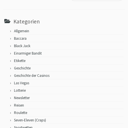
Kategorien
Allgemein
Baccara
Black Jack
Einarmiger Bandit
Etikette
Geschichte
Geschichte der Casinos
Las Vegas
Lotterie
Newsletter
Reisen
Roulette
Seven-Eleven (Craps)
Sportwetten