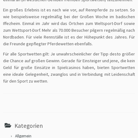
Ein großes Erlebnis ist es nach wie vor, auf Rennpferde zu setzen. So
wie beispielsweise regelmäßig bei der Großen Woche im badischen
Iffezheim. Einmal im Jahr wird das Örtchen zum Weltsport-Dorf sowie
zum Wettsport-Dorf. Mehr als 70.000 Besucher pilgern regelmäßig nach
Nordbaden. Für viele Rennställe ist es der Höhepunkt des Jahres. Für
die Freunde gepflegter Pferdewetten ebenfalls.
Für alle Sportwetten gilt: Je unwahrscheinlicher der Tipp desto größer
die Chance auf großen Gewinn. Gerade für Einsteiger und jene, die kein
Geld für große Einsätze in Spielcasinos haben, bieten Sportwetten
eine ideale Gelegenheit, zwanglos und in Verbindung mit Leidenschaft
für den Sport zu wetten.
Kategorien
Allgemein