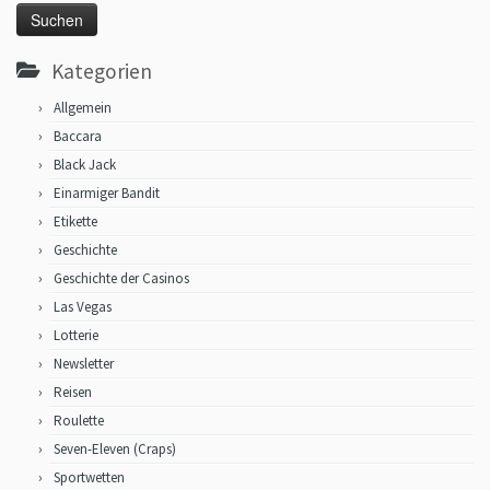
Kategorien
Allgemein
Baccara
Black Jack
Einarmiger Bandit
Etikette
Geschichte
Geschichte der Casinos
Las Vegas
Lotterie
Newsletter
Reisen
Roulette
Seven-Eleven (Craps)
Sportwetten