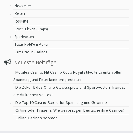
Newsletter
Reisen
Roulette
Seven-Eleven (Craps)
Sportwetten
Texas Hold'em Poker
Verhalten in Casinos
Neueste Beiträge
Mobiles Casino: Mit Casino Coup Royal stilvolle Events voller
Spannung und Entertainment gestalten
Die Zukunft des Online-Glücksspiels und Sportwetten: Trends,
die du kennen solltest
Die Top 10 Casino-Spiele für Spannung und Gewinne
Online oder Präsenz: Wie bevorzugen Deutsche ihre Casinos?
Online-Casinos boomen